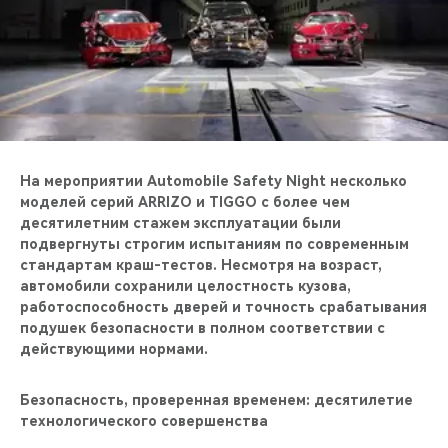
CHERY REMOTE
CHERY И СПОРТ
НАШИ МЕРОПРИЯТИЯ
ВИДЕООБЗОРЫ
На мероприятии Automobile Safety Night несколько
моделей серий ARRIZO и TIGGO с более чем
CHERY ДЛЯ ДЕТЕЙ
десятилетним стажем эксплуатации были
подвергнуты строгим испытаниям по современным
стандартам краш-тестов. Несмотря на возраст,
автомобили сохранили целостность кузова,
работоспособность дверей и точность срабатывания
подушек безопасности в полном соответствии с
действующими нормами.
Безопасность, проверенная временем: десятилетие
технологического совершенства