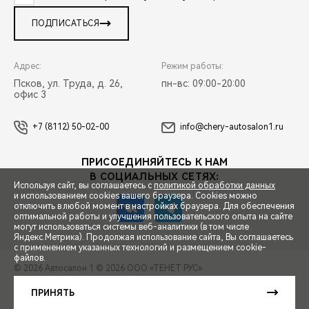
ПОДПИСАТЬСЯ
Адрес:
Режим работы:
Псков, ул. Труда, д. 26,
пн-вс: 09:00-20:00
офис 3
+7 (8112) 50-02-00
info@chery-autosalon1.ru
ПРИСОЕДИНЯЙТЕСЬ К НАМ
В СОЦИАЛЬНЫХ СЕТЯХ:
Используя сайт, вы соглашаетесь с
политикой обработки данных
и использованием cookies вашего браузера. Cookies можно
отключить в любой момент в настройках браузера. Для обеспечения
оптимальной работы и улучшения пользовательского опыта на сайте
могут использоваться системы веб-аналитики (в том числе
СПЕЦПРЕДЛОЖЕНИЯ
Яндекс.Метрика). Продолжая использование сайта, Вы соглашаетесь
с применением указанных технологий и размещением cookie-
файлов.
© 2026 Автосалон 1
© 2026 ООО «ТЕНЕТ РУС»
ЗАПИСЬ НА ТЕСТ-ДРАЙВ
ПРАВОВАЯ ИНФОРМАЦИЯ
КОНТАКТЫ
КЛИЕНТСКАЯ ПОДДЕРЖКА
ПРИНЯТЬ
Сделано в ПЕРКС
РАСЧЕТ КРЕДИТА