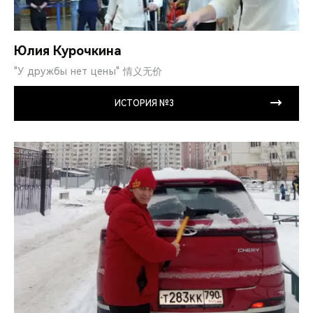
Юлия Курочкина
"У дружбы нет цены" 情义无价
ИСТОРИЯ №3