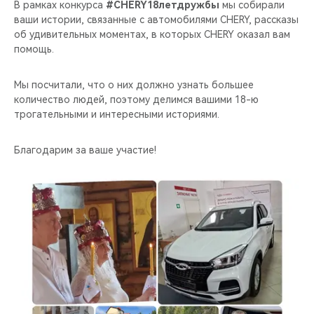
CHERY REMOTE
В рамках конкурса
#CHERY18летдружбы
мы собирали
ваши истории, связанные с автомобилями CHERY, рассказы
об удивительных моментах, в которых CHERY оказал вам
CHERY И СПОРТ
помощь.
НАШИ МЕРОПРИЯТИЯ
Мы посчитали, что о них должно узнать большее
количество людей, поэтому делимся вашими 18-ю
ВИДЕООБЗОРЫ
трогательными и интересными историями.
CHERY ДЛЯ ДЕТЕЙ
Благодарим за ваше участие!