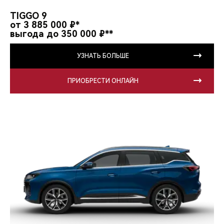
CHERY REMOTE
TIGGO 9
от 3 885 000 ₽*
CHERY И СПОРТ
выгода до 350 000 ₽**
НАШИ МЕРОПРИЯТИЯ
УЗНАТЬ БОЛЬШЕ
ВИДЕООБЗОРЫ
ПРИОБРЕСТИ ОНЛАЙН
CHERY ДЛЯ ДЕТЕЙ