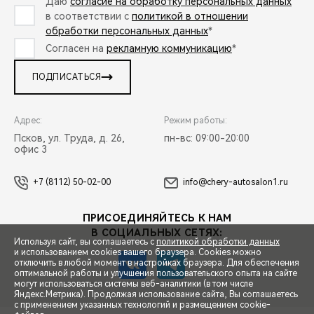
Даю
согласие на обработку персональных данных
в соответствии с
политикой в отношении
обработки персональных данных
*
Согласен на
рекламную коммуникацию
*
ПОДПИСАТЬСЯ
Адрес:
Режим работы:
Псков, ул. Труда, д. 26,
пн-вс: 09:00-20:00
офис 3
+7 (8112) 50-02-00
info@chery-autosalon1.ru
ПРИСОЕДИНЯЙТЕСЬ К НАМ
В СОЦИАЛЬНЫХ СЕТЯХ:
Используя сайт, вы соглашаетесь с
политикой обработки данных
и использованием cookies вашего браузера. Cookies можно
отключить в любой момент в настройках браузера. Для обеспечения
оптимальной работы и улучшения пользовательского опыта на сайте
могут использоваться системы веб-аналитики (в том числе
СПЕЦПРЕДЛОЖЕНИЯ
Яндекс.Метрика). Продолжая использование сайта, Вы соглашаетесь
с применением указанных технологий и размещением cookie-