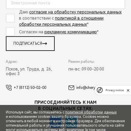
CHERY REMOTE
Даю
согласие на обработку персональных данных
CHERY И СПОРТ
в соответствии с
политикой в отношении
обработки персональных данных
*
НАШИ МЕРОПРИЯТИЯ
Согласен на
рекламную коммуникацию
*
ПОДПИСАТЬСЯ
ВИДЕООБЗОРЫ
CHERY ДЛЯ ДЕТЕЙ
Адрес:
Режим работы:
Псков, ул. Труда, д. 26,
пн-вс: 09:00-20:00
офис 3
+7 (8112) 50-02-00
info@chery-autosalon1.ru
Privacy notice
ПРИСОЕДИНЯЙТЕСЬ К НАМ
В СОЦИАЛЬНЫХ СЕТЯХ:
Используя сайт, вы соглашаетесь с
политикой обработки данных
и использованием cookies вашего браузера. Cookies можно
отключить в любой момент в настройках браузера. Для обеспечения
оптимальной работы и улучшения пользовательского опыта на сайте
могут использоваться системы веб-аналитики (в том числе