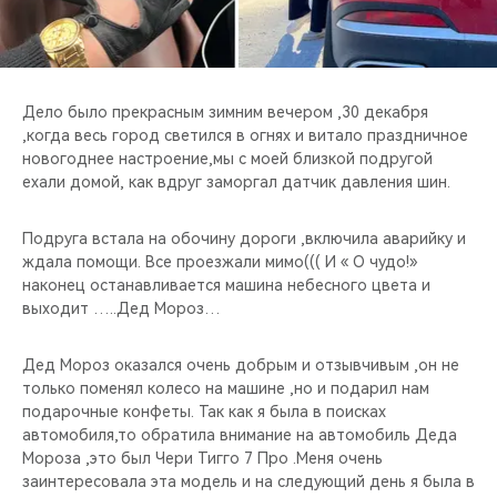
CHERY REMOTE
CHERY И СПОРТ
Дело было прекрасным зимним вечером ,30 декабря
НАШИ МЕРОПРИЯТИЯ
,когда весь город светился в огнях и витало праздничное
новогоднее настроение,мы с моей близкой подругой
ВИДЕООБЗОРЫ
ехали домой, как вдруг заморгал датчик давления шин.
CHERY ДЛЯ ДЕТЕЙ
Подруга встала на обочину дороги ,включила аварийку и
ждала помощи. Все проезжали мимо((( И « О чудо!»
наконец останавливается машина небесного цвета и
выходит …..Дед Мороз…
Дед Мороз оказался очень добрым и отзывчивым ,он не
только поменял колесо на машине ,но и подарил нам
подарочные конфеты. Так как я была в поисках
автомобиля,то обратила внимание на автомобиль Деда
Мороза ,это был Чери Тигго 7 Про .Меня очень
заинтересовала эта модель и на следующий день я была в