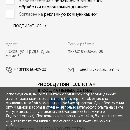
в соответствии с
политикой в отношении
обработки персональных данных
*
Согласен на
рекламную коммуникацию
*
ПОДПИСАТЬСЯ
Адрес:
Режим работы:
Псков, ул. Труда, д. 26,
пн-вс: 09:00-20:00
офис 3
+7 (8112) 50-02-00
info@chery-autosalon1.ru
ПРИСОЕДИНЯЙТЕСЬ К НАМ
В СОЦИАЛЬНЫХ СЕТЯХ:
Используя сайт, вы соглашаетесь с
политикой обработки данных
и использованием cookies вашего браузера. Cookies можно
отключить в любой момент в настройках браузера. Для обеспечения
оптимальной работы и улучшения пользовательского опыта на сайте
могут использоваться системы веб-аналитики (в том числе
СПЕЦПРЕДЛОЖЕНИЯ
Яндекс.Метрика). Продолжая использование сайта, Вы соглашаетесь
с применением указанных технологий и размещением cookie-
файлов.
© 2026 Автосалон 1
© 2026 ООО «ТЕНЕТ РУС»
ЗАПИСЬ НА ТЕСТ-ДРАЙВ