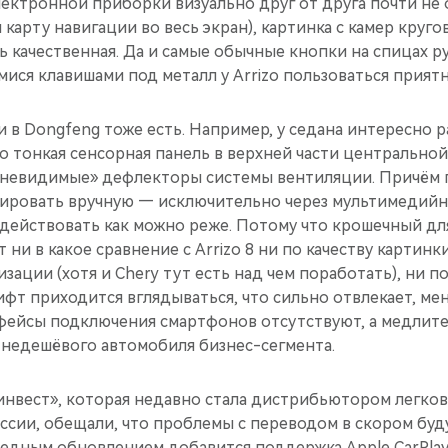
ктронной приборки визуально друг от друга почти не о
карту навигации во весь экран), картинка с камер круго
ь качественная. Да и самые обычные кнопки на спицах р
ся клавишами под металл у Arrizo пользоваться приятн
 в Dongfeng тоже есть. Например, у седана интересно 
о тонкая сенсорная панель в верхней части центральной
«невидимые» дефлекторы системы вентиляции. Причём 
ировать вручную — исключительно через мультимедийную
одействовать как можно реже. Потому что крошечный дл
 ни в какое сравнение с Arrizo 8 ни по качеству картинк
изации (хотя и Chery тут есть над чем поработать), ни п
фт приходится вглядываться, что сильно отвлекает, ме
ейсы подключения смартфонов отсутствуют, а медлите
 недешёвого автомобиля бизнес-сегмента.
нвест», которая недавно стала дистрибьютором легко
оссии, обещали, что проблемы с переводом в скором бу
редным обновлением добавится поддержка Apple CarPlay