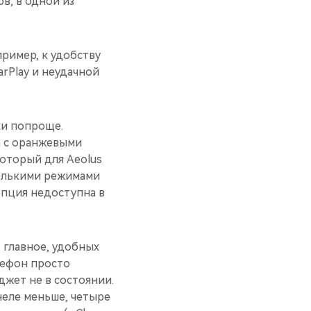
в, в одной из
пример, к удобству
rPlay и неудачной
ки попроще.
а с оранжевыми
который для Aeolus
колькими режимами
опция недоступна в
, главное, удобных
лефон просто
джет не в состоянии.
неле меньше, четыре