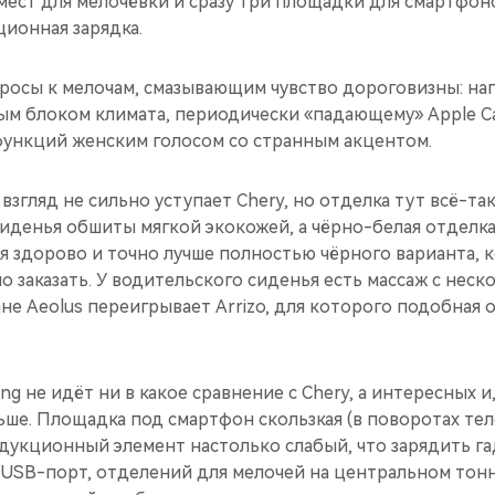
мест для мелочёвки и сразу три площадки для смартфоно
ионная зарядка.
просы к мелочам, смазывающим чувство дороговизны: на
ым блоком климата, периодически «падающему» Apple Ca
функций женским голосом со странным акцентом.
взгляд не сильно уступает Chery, но отделка тут всё-та
сиденья обшиты мягкой экокожей, а чёрно-белая отделк
 здорово и точно лучше полностью чёрного варианта, 
о заказать. У водительского сиденья есть массаж с нес
не Aeolus переигрывает Arrizo, для которого подобная 
ng не идёт ни в какое сравнение с Chery, а интересных и
ьше. Площадка под смартфон скользкая (в поворотах те
ндукционный элемент настолько слабый, что зарядить га
 USB-порт, отделений для мелочей на центральном тон