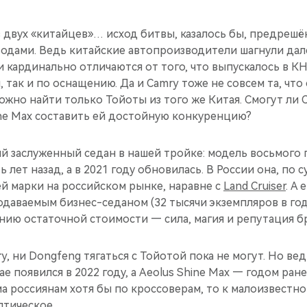
 двух «китайцев»… исход битвы, казалось бы, предрешё
одами. Ведь китайские автопроизводители шагнули дале
кардинально отличаются от того, что выпускалось в КН
 так и по оснащению. Да и Camry тоже не совсем та, что
ожно найти только Тойоты из того же Китая. Смогут ли Ch
ine Max составить ей достойную конкуренцию?
ый заслуженный седан в нашей тройке: модель восьмого
 лет назад, а в 2021 году обновилась. В России она, по с
й марки на российском рынке, наравне с
Land Cruiser
. А
одаваемым бизнес-седаном (32 тысячи экземпляров в год
нию остаточной стоимости — сила, магия и репутация б
ry, ни Dongfeng тягаться с Тойотой пока не могут. Но ве
тае появился в 2022 году, а Aeolus Shine Max — годом ране
а россиянам хотя бы по кроссоверам, то к малоизвестн
птическое.