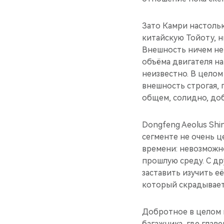
Зато Камри настольк
китайскую Тойоту, н
Внешность ничем не
объёма двигателя на
неизвестно. В целом
внешность строгая, 
общем, солидно, доб
Dongfeng Aeolus Shi
сегменте не очень ц
времени: невозможно
прошлую среду. С д
заставить изучить её
который скрадывает
Добротное в целом 
багажника, где глав