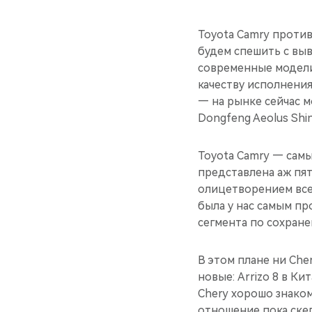
Toyota Camry против
будем спешить с выв
современные модели 
качеству исполнения,
— на рынке сейчас м
Dongfeng Aeolus Sh
Toyota Camry — сам
представлена аж пять
олицетворением все
была у нас самым пр
сегмента по сохране
В этом плане ни Che
новые: Arrizo 8 в Ки
Chery хорошо знаком
отношение пока ске