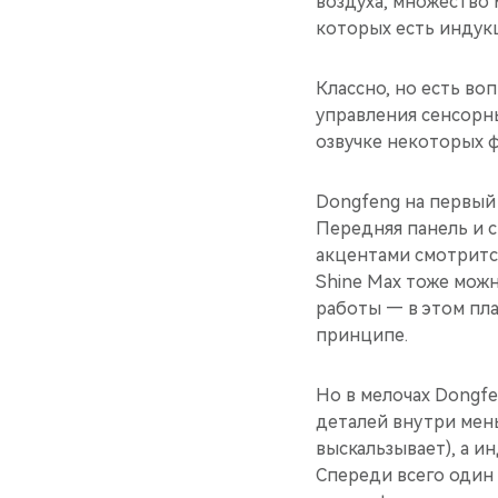
воздуха, множество 
которых есть индукц
Классно, но есть во
управления сенсорн
озвучке некоторых 
Dongfeng на первый 
Передняя панель и 
акцентами смотрится
Shine Max тоже можн
работы — в этом пла
принципе.
Но в мелочах Dongfe
деталей внутри мен
выскальзывает), а и
Спереди всего один