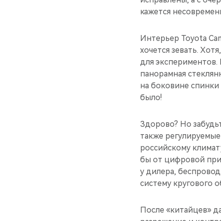
кажется несовремен
Интерьер Toyota Cam
хочется зевать. Хотя
для экспериментов.
панорамная стеклян
на боковине спинки 
было!
Здорово? Но забудьт
также регулируемые 
российскому климату
бы от цифровой при
у дилера, беспрово
систему кругового о
После «китайцев» да