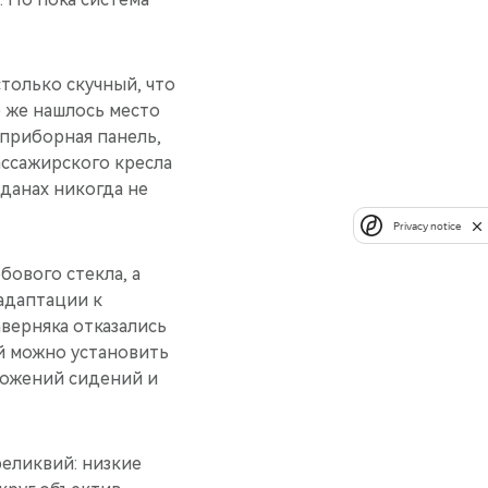
столько скучный, что
сё же нашлось место
приборная панель,
ассажирского кресла
данах никогда не
Privacy notice
бового стекла, а
адаптации к
аверняка отказались
й можно установить
ложений сидений и
реликвий: низкие