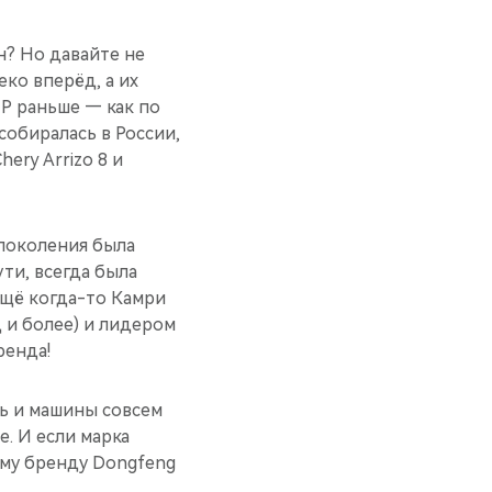
н? Но давайте не
ко вперёд, а их
Р раньше — как по
 собиралась в России,
ery Arrizo 8 и
 поколения была
ути, всегда была
 ещё когда-то Камри
 и более) и лидером
ренда!
дь и машины совсем
е. И если марка
ому бренду Dongfeng