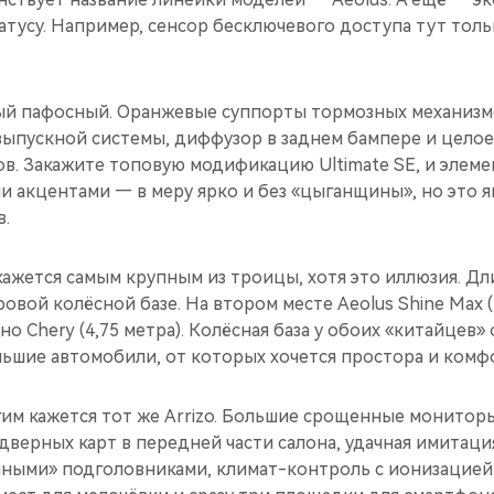
тусу. Например, сенсор бесключевого доступа тут толь
амый пафосный. Оранжевые суппорты тормозных механизм
выпускной системы, диффузор в заднем бампере и целое
ов. Закажите топовую модификацию Ultimate SE, и элем
и акцентами — в меру ярко и без «цыганщины», но это 
в.
8 кажется самым крупным из троицы, хотя это иллюзия. Дл
овой колёсной базе. На втором месте Aeolus Shine Max (4
но Chery (4,75 метра). Колёсная база у обоих «китайцев»
льшие автомобили, от которых хочется простора и комф
им кажется тот же Arrizo. Большие срощенные мониторы
верных карт в передней части салона, удачная имитаци
нными» подголовниками, климат-контроль с ионизацией