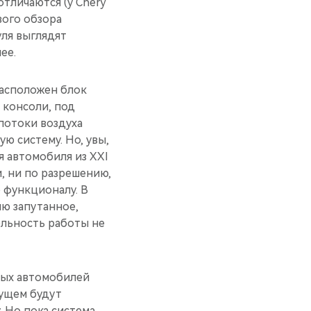
тличаются (у Chery
вого обзора
уля выглядят
ее.
расположен блок
 консоли, под
потоки воздуха
 систему. Но, увы,
я автомобиля из XXI
и, ни по разрешению,
о функционалу. В
ню запутанное,
льность работы не
вых автомобилей
дущем будут
. Но пока система