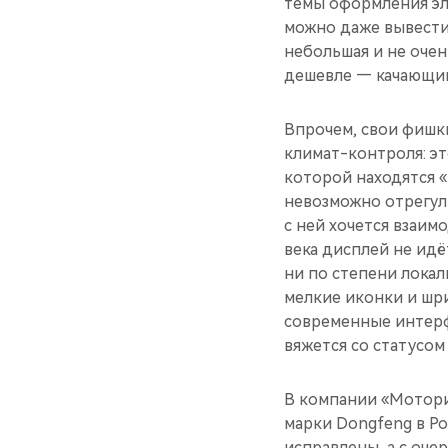
темы оформления эле
можно даже вывести 
небольшая и не очен
дешевле — качающими
Впрочем, свои фишки
климат-контроля: эт
которой находятся 
невозможно отрегул
с ней хочется взаим
века дисплей не идёт
ни по степени локал
мелкие иконки и шри
современные интерф
вяжется со статусом
В компании «Мотори
марки Dongfeng в Р
исправлены, а с оче