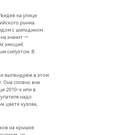
Увидев на улице
сийского рынка.
рядом с шильдиком
она значит —
их эмоций:
ым силуэтом. В
ь и выпендрёж в этом
. Она словно вне
е 2010-х или в
купателя надо
ом цвете кузова,
ков на крышке
кономия, не