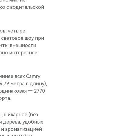
ко с водительской
ов, четыре
 световое шоу при
енты внешности
явно интереснее
иннее всех Camry:
,79 метра в длину),
 одинаковая — 2770
орта.
, шикарное (без
я дерева, удобные
 и ароматизацией