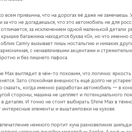
о всем привычна, что на дорогах её даже не замечаешь. 
и за что не догадаешься, что это автомобиль не для рос
 отличается, за исключением одной маленькой детали: 
 крышке багажника находится буква «G», но что именно 
 облик Camry вызывает лишь ностальгию и никаких друг
гармоничная, с ненавязчивыми акцентами и стремительн
ротно и без лишнего пафоса.
ne Max выглядит в чём-то похожим, что логично: яркост
енятся. Зато спокойная внешность ещё долго не устареет
 сказать, когда именно разработан автомобиль — в конц
ругой стороны, машина не цепляет и потенциального по
 в деталях. И точно не стоит выбирать Shine Max в тёмн
 интересные элементы и выштамповки на кузове.
впечатление немного портит куча разновеликих шильди
енствует название линейки моделей — Aeolus. А ещё — э